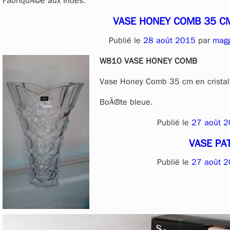
FabriquÃ©e aux Indes.
VASE HONEY COMB 35 C
Publié le
28 août 2015
par
mag
W810 VASE HONEY COMB
Vase Honey Comb 35 cm en cristal
BoÃ®te bleue.
Publié le
27 août 
VASE PA
Publié le
27 août 