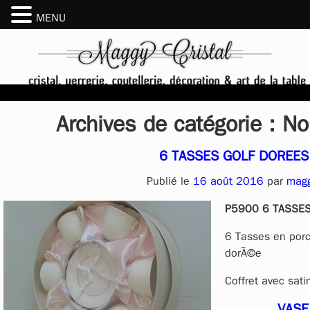
MENU
Archives de catégorie :
No
6 TASSES GOLF DOREES
Publié le
16 août 2016
par
mag
P5900 6 TASSE
6 Tasses en porc
dorÃ©e
Coffret avec sati
VASE