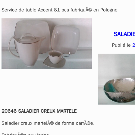
Service de table Accent 81 pcs fabriquÃ© en Pologne
SALADI
Publié le
2
20646 SALADIER CREUX MARTELE
Saladier creux martelÃ© de forme carrÃ©e.