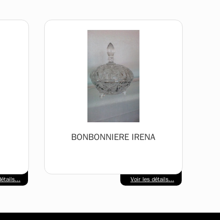
BONBONNIERE IRENA
étails...
Voir les détails...