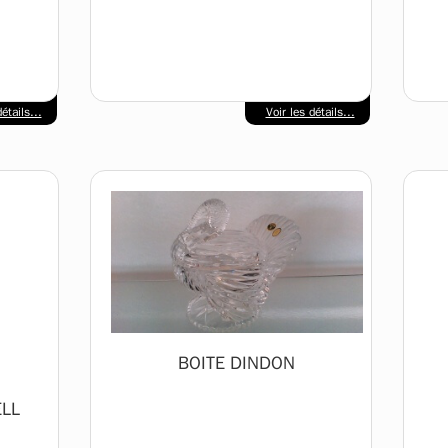
étails...
Voir les détails...
BOITE DINDON
LL