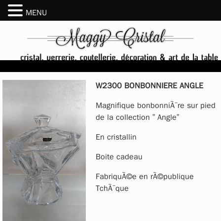
MENU
W2300 BONBONNIERE ANGLE
Magnifique bonbonniÃ¨re sur pied
de la collection ” Angle”
En cristallin
Boite cadeau
FabriquÃ©e en rÃ©publique
TchÃ¨que