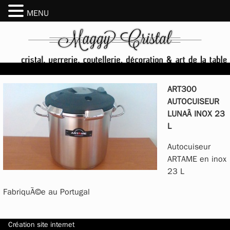
MENU
ART300
AUTOCUISEUR
LUNAÂ INOX 23
L
Autocuiseur
ARTAME en inox
23 L
FabriquÃ©e au Portugal
Création site internet