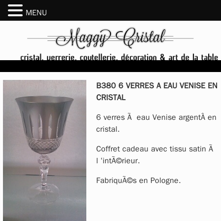
MENU
B380 6 VERRES A EAU VENISE EN
CRISTAL
6 verres Ã eau Venise argentÂ en
cristal.
Coffret cadeau avec tissu satin Ã
l ‘intÃ©rieur.
FabriquÃ©s en Pologne.