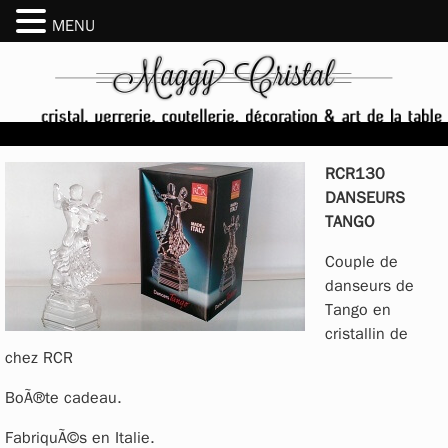
MENU
RCR130
DANSEURS
TANGO
Couple de
danseurs de
Tango en
cristallin de
chez RCR
BoÃ®te cadeau.
FabriquÃ©s en Italie.